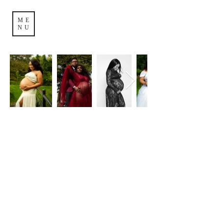
ME
NU